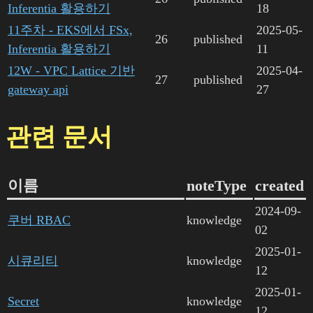
Inferentia 활용하기
18
11주차 - EKS에서 FSx,
2025-05-
26
published
Inferentia 활용하기
11
12W - VPC Lattice 기반
2025-04-
27
published
gateway api
27
관련 문서
이름
noteType
created
2024-09-
쿠버 RBAC
knowledge
02
2025-01-
시큐리티
knowledge
12
2025-01-
Secret
knowledge
12