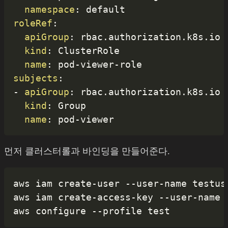
namespace
:
roleRef
:
apiGroup
:
 rbac.authorization.k8s.io

kind
:
 ClusterRole

name
:
 pod
-
viewer
-
subjects
:
-
apiGroup
:
 rbac.authorization.k8s.io

kind
:
 Group

name
:
 pod
-
먼저 클러스터롤과 바인딩을 만들어준다.
aws iam create-user --user-name testuse
aws iam create-access-key --user-name t