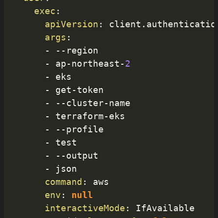
exec
:
apiVersion
:
 client.authenticatio
args
:
-
-
-
region

-
 ap
-
northeast
-
2
-
 eks

-
 get
-
token

-
-
-
cluster
-
name

-
 terraform
-
eks

-
-
-
profile

-
 test

-
-
-
output

-
 json

command
:
 aws

env
:
null
interactiveMode
:
 IfAvailable
