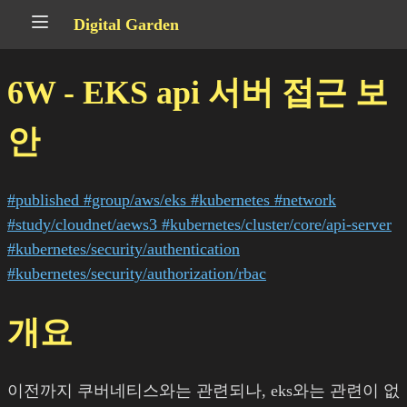
Digital Garden
6W - EKS api 서버 접근 보
안
#published
#group/aws/eks
#kubernetes
#network
#study/cloudnet/aews3
#kubernetes/cluster/core/api-server
#kubernetes/security/authentication
#kubernetes/security/authorization/rbac
개요
이전까지 쿠버네티스와는 관련되나, eks와는 관련이 없