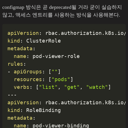
configmap 방식은 곧 deprecated될 거라 굳이 실습하지
않고, 액세스 엔트리를 사용하는 방식을 사용해본다.
apiVersion
:
kind
:
metadata
:
name
:
 pod
-
viewer
-
rules
:
-
apiGroups
:
[
""
]
resources
:
[
"pods"
]
verbs
:
[
"list"
,
"get"
,
"watch"
]
---
apiVersion
:
kind
:
metadata
:
name
:
 pod
-
viewer
-
binding
